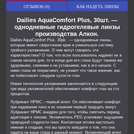
ОТЗЫВОВ (0)
КАК НАДЕТЬ ЛИНЗЫ
Dailies AquaComfort Plus, 30шт. —
однодневные гидрогелевые линзы
производства Алкон.
Dailies AquaComfort Plus, 30pk. — однодневные линзы,
которые имеют сверхтонкие края и уникальную систему
тройного увлажнения. О чем могут говорить эти
характеристики? О том, что если пользователь наденет их в
самом начале дня, то в конце дня его глаза будут такими же
здоровыми, свежими и не уставшими, как в его начале. С
ними глаза не покраснеют, не узнают что такое жжение, вас
не побеспокоит синдром сухости глаз.
Новая технология увлажнения заключается в следующем:
три вида увлажнителей обеспечивают комфорт глаз на сто
процентов.
Лубрикант HPMC – первый агент. Он обеспечивает комфорт
при надевании линз и их ношении первый тридцать минут.
Лубрикант HPMC внедрен для того, чтобы смягчить период
адаптации к линзам. Увлажнитель PEG усиливает ощущение
природной гладкости линз. Контактная оптика настолько
нежная и гладкая, что вы просто забудете о том, что она
надета на ваши глаза в данный момент. Увлажняющий агент