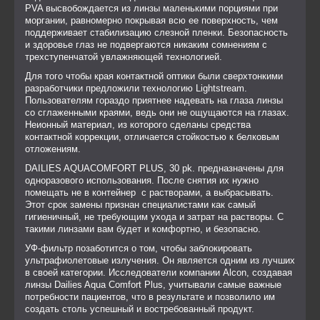
PVA высвобождается из линзы маленькими порциями при
моргании, равномерно покрывая всю ее поверхность, чем
поддерживает стабилизацию слезной пленки. Безопасность
и здоровье глаз не подвергаются никаким сомнениям с
трехступенчатой увлажняющей технологией.
Для того чтобы края контактной оптики были сверхтонкими
разработчики предложили технологию Lightstream.
Пользователям гораздо приятнее надевать на глаза линзы
со сглаженными краями, ведь они не ощущаются на глазах.
Неионный материал, из которого сделаны средства
контактной коррекции, отличается стойкостью к белковым
отложениям.
DAILIES AQUACOMFORT PLUS, 30 pk. предназначены для
одноразового использования. После снятия их нужно
помещать не в контейнер с растворами, а выбрасывать.
Этот срок замены признан специалистами как самый
гигиеничный, не требующим ухода и затрат на растворы. С
такими линзами вам будет и комфортно, и безопасно.
УФ-фильтр позаботится о том, чтобы заблокировать
ультрафиолетовые излучения. Он является одним из лучших
в своей категории. Исследователи компании Alcon, создавая
линзы Dailies Aqua Comfort Plus, учитывали самые важные
потребности пациентов, что в результате и позволило им
создать столь успешный и востребованный продукт.