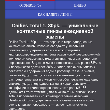
ОТЗЫВОВ (0)
ВИДЕО
КАК НАДЕТЬ ЛИНЗЫ
Dailies Total 1, 30pk. — уникальные
контактные линзы ежедневной
замены
Dailies Total 1, 30pk. — это первые в мире однодневные
контактные линзы, которые обладают уникальным
сочетанием содержания влаги и коэффициента
кислородопроницаемости. Благодаря новой революционной
технологии содержание влаги внутри линзы распределено
неравномерно. В центре линзы этот показатель равен 33%, а
к поверхности достигает 80% и более, что очень близко к
показателю содержания воды в роговице глаза, а значит,
глаза не будут ощущать сухость в течение дня. Такое
распределение влаги внутри линзы обеспечивает еще одну
уникальную для однодневных линз характеристику —
коэффициент кислородопроницаемости равный 156
единицам.Стоит отметить, что в контактных линзах Dailies
Total 1 использован силикон-гидрогелевый материал
Delefilcon A. Благодаря чему линза очень мягкая и имеет
очень гладкую поверхность — вы ее практически не
ощущаете.