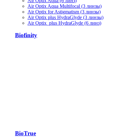
Air Optix Aqua (6 линз)
Air Optix Aqua Multifocal (3 линзы)
Air Optix for Astigmatism (3 линзы)
Air Optix plus HydraGlyde (3 линзы)
Air Optix plus HydraGlyde (6 линз)
Biofinity
BioTrue