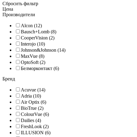
Сбросить фильтр
Цена
Производители
Alcon (12)
Bausch+Lomb (8)
CooperVision (2)
Interojo (10)
Johnson&Johnson (14)
MaxVue (8)
OptoSoft (2)
Белморконтакт (6)
Бренд
Acuvue (14)
Adria (10)
Air Optix (6)
BioTrue (2)
ColourVue (6)
Dailies (4)
FreshLook (2)
ILLUSION (6)