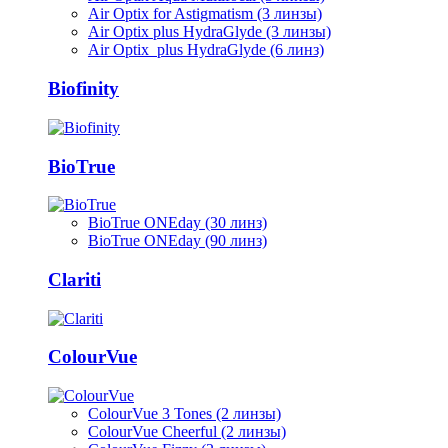
Air Optix for Astigmatism (3 линзы)
Air Optix plus HydraGlyde (3 линзы)
Air Optix plus HydraGlyde (6 линз)
Biofinity
BioTrue
BioTrue ONEday (30 линз)
BioTrue ONEday (90 линз)
Clariti
ColourVue
ColourVue 3 Tones (2 линзы)
ColourVue Cheerful (2 линзы)