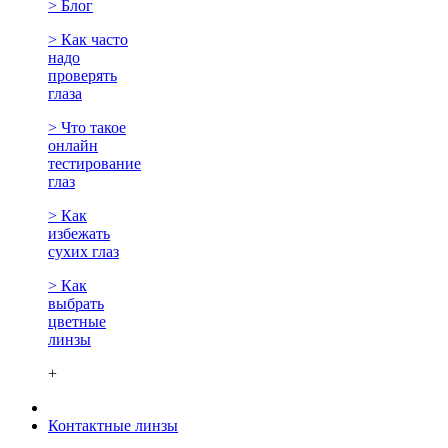
> Блог
> Как часто
надо
проверять
глаза
> Что такое
онлайн
тестирование
глаз
> Как
избежать
сухих глаз
> Как
выбрать
цветные
линзы
+
Контактные линзы