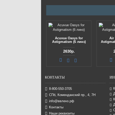
Acuvue Oasys for
Air
Astigmatism (6 линз)
Astigmat
2630р.
КОНТАКТЫ
ИН
8-800-550-3705
СПб, Коменданский пр., 4, 7Н
К
info@ввленз.рф
Д
Контакты
Наши реквизиты