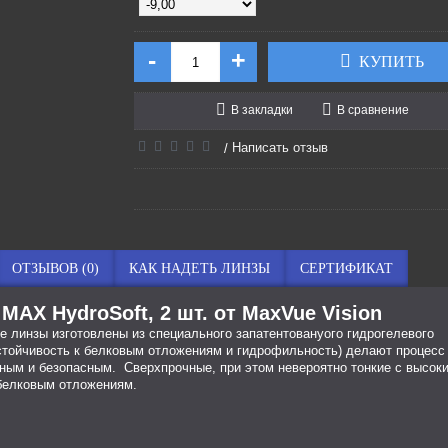
-
+
КУПИТЬ
В закладки
В сравнение
Написать отзыв
/
ОТЗЫВОВ (0)
КАК НАДЕТЬ ЛИНЗЫ
СЕРТИФИКАТ
AX HydroSoft, 2 шт. от MaxVue Vision
е линзы изготовлены из специального запатентованyого гидрогелевого
устойчивость к белковым отложениям и гидрофильность) делают процесс
ным и безопасным. Сверхпрочные, при этом невероятно тонкие с высок
 белковым отложениям.