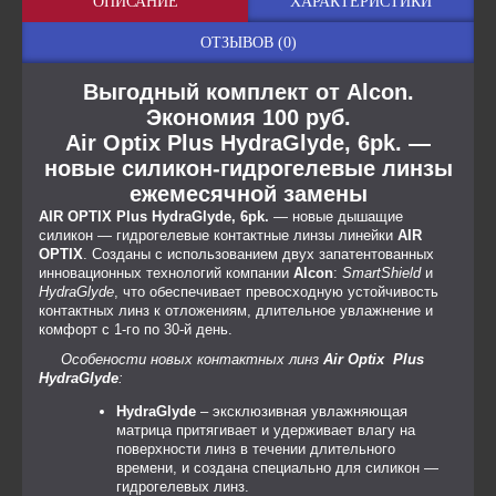
ОПИСАНИЕ
ХАРАКТЕРИСТИКИ
ОТЗЫВОВ (0)
Выгодный комплект от Alcon.
Экономия 100 руб.
Air Optix Plus HydraGlyde, 6pk. —
новые силикон-гидрогелевые линзы
ежемесячной замены
AIR OPTIX Plus HydraGlyde, 6pk.
— новые дышащие
силикон — гидрогелевые контактные линзы линейки
AIR
OPTIX
. Созданы с использованием двух запатентованных
инновационных технологий компании
Alcon
:
SmartShield
и
HydraGlyde
, что обеспечивает превосходную устойчивость
контактных линз к отложениям, длительное увлажнение и
комфорт с 1-го по 30-й день.
Особености новых контактных линз
Air Optix Plus
HydraGlyde
:
HydraGlyde
– эксклюзивная увлажняющая
матрица притягивает и удерживает влагу на
поверхности линз в течении длительного
времени, и создана специально для силикон —
гидрогелевых линз.