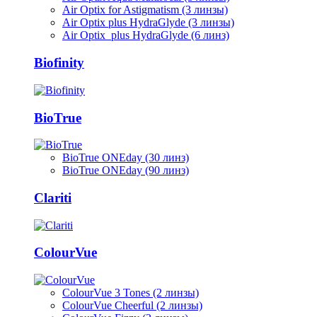
Air Optix for Astigmatism (3 линзы)
Air Optix plus HydraGlyde (3 линзы)
Air Optix plus HydraGlyde (6 линз)
Biofinity
BioTrue
BioTrue ONEday (30 линз)
BioTrue ONEday (90 линз)
Clariti
ColourVue
ColourVue 3 Tones (2 линзы)
ColourVue Cheerful (2 линзы)